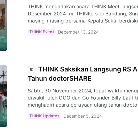
THINK mengadakan acara THINK Meet langsung
Desember 2024 ini. THINKers di Bandung, Su
masing-masing bersama Kepala Suku, berdisk
saham-saham yang sedang hangat dibicarakan 
December 13, 2024
THINK Event
keakraban.
THINK Saksikan Langsung RS Apu
ID
Tahun doctorSHARE
Sabtu, 30 November 2024, tepat waktu menuj
diwakili oleh COO dan Co Founder Billy Latif tiba di M
menghadiri acara perayaan ulang tahun doc
para donatur dan relawan untuk menghadiri ac
December 5, 2024
THINK Updates