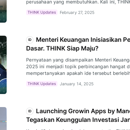
perusahaan yang membutuhkan. Kali ini, THINK
Infrastruktur (Persero) mengadakan training an
February 27, 2025
THINK Updates
Menteri Keuangan Inisiasikan P
ID
Dasar. THINK Siap Maju?
Pernyataan yang disampaikan Menteri Keuanga
2025 ini menjadi topik perbincangan hangat d
mempertanyakan apakah ide tersebut berlebi
kebutuhan dengan urgensi yang tinggi.
January 14, 2025
THINK Updates
Launching Growin Apps by Mand
ID
Tegaskan Keunggulan Investasi Ja