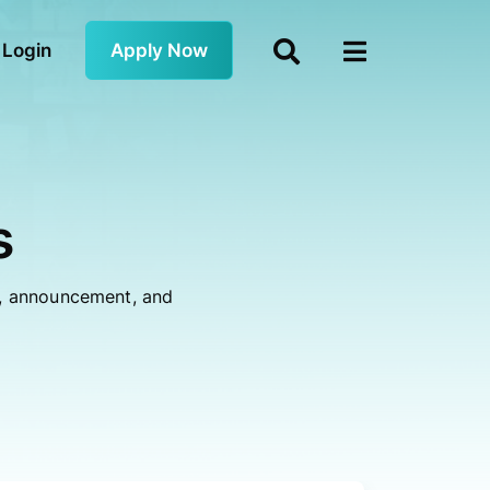
Login
Apply Now
s
s, announcement, and