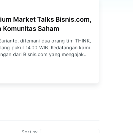
Kasus Analisis Sektor, THINK
alam Membangun Negeri
unitas value investor di Indonesia,
lakkan research house dan memberikan
butuhkan. Kali ini, THINK bersinergi
 (Persero) mengadakan training analisis
Sort by