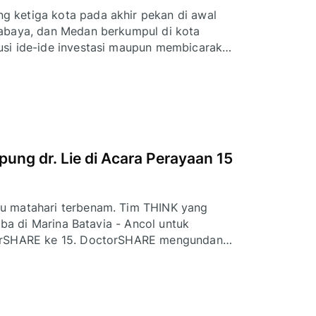
 ketiga kota pada akhir pekan di awal
rabaya, dan Medan berkumpul di kota
usi ide-ide investasi maupun membicarakan
untuk bertukar insight dan menjalin
ng dr. Lie di Acara Perayaan 15
u matahari terbenam. Tim THINK yang
arina Batavia - Ancol untuk
torSHARE ke 15. DoctorSHARE mengundang
ara berkesan tersebut.