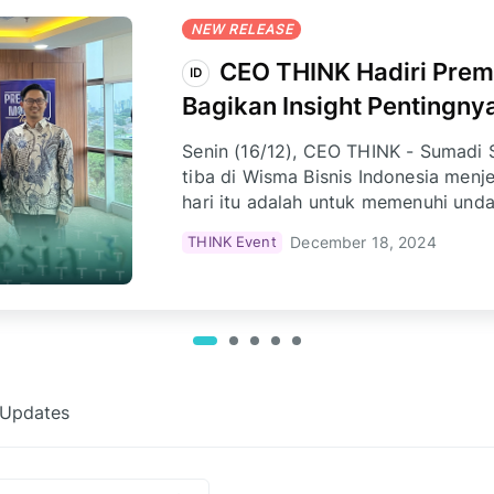
NEW RELEASE
Adakan Training Studi 
ID
Bersinergi dengan SMI d
Tak hanya sukses mengembangkan kom
THINK juga semakin gencar mengga
training kepada perusahaan yang mem
dengan PT Sarana Multi Infrastruktur
THINK Updates
February 27, 2025
sektor penting di Indonesia.
 Updates