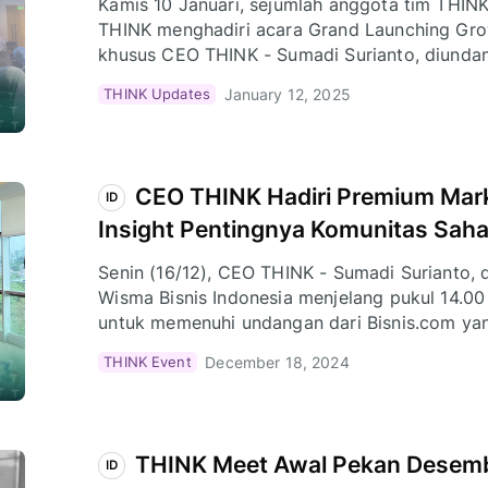
Kamis 10 Januari, sejumlah anggota tim THINK 
THINK menghadiri acara Grand Launching Grow
khusus CEO THINK - Sumadi Surianto, diundan
talkshow.
January 12, 2025
THINK Updates
CEO THINK Hadiri Premium Marke
ID
Insight Pentingnya Komunitas Sah
Senin (16/12), CEO THINK - Sumadi Surianto, d
Wisma Bisnis Indonesia menjelang pukul 14.00
untuk memenuhi undangan dari Bisnis.com y
salah satu pembicara dalam acara Premium Ma
December 18, 2024
THINK Event
THINK Meet Awal Pekan Desemb
ID